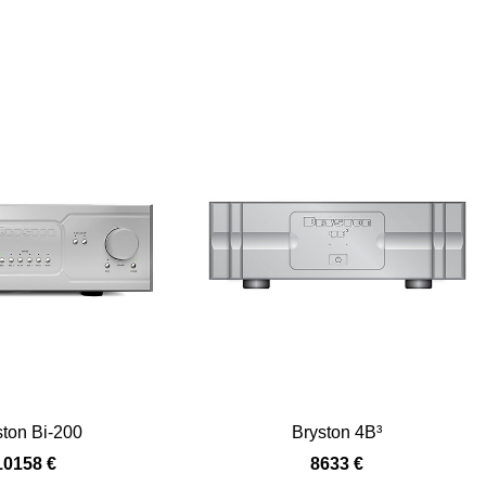
ston Bi-200
Bryston 4B³
10158 €
8633 €