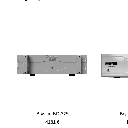
Bryston BD-325
Bry
4261 €