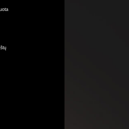
tuota
kštų