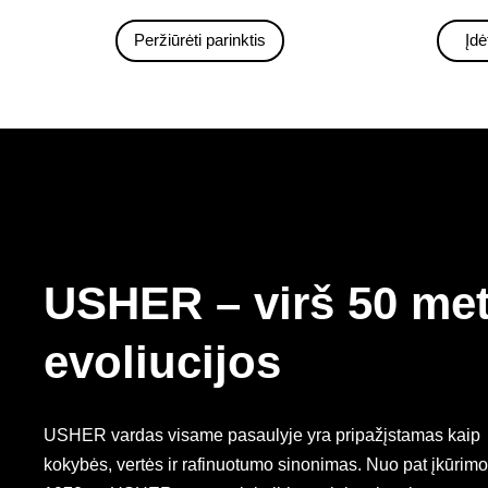
Peržiūrėti parinktis
Įdė
USHER – virš 50 me
evoliucijos
USHER vardas visame pasaulyje yra pripažįstamas kaip
kokybės, vertės ir rafinuotumo sinonimas. Nuo pat įkūrimo