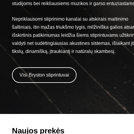
studijoms bei reikliausiems muzikos ir garso entuziastams
Nepriklausomi stiprinimo kanalai su atskirais maitinimo
šaltiniais, itin mažas triukšmo lygis, milžiniška galios atsar
išskirtinis patikimumas leidžia šiems stiprintuvams užtikrin
valdyti net sudėtingiausias akustines sistemas, išlaikant įt
tikslų, dinamišką, įtraukiantį ir natūralų skambesį.
​Visi Bryston stiprintuvai​
Naujos prekės