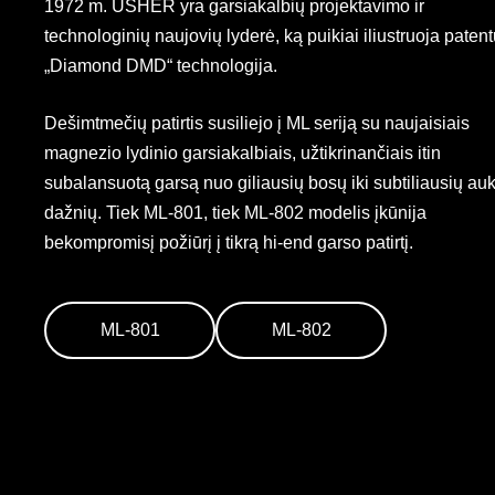
1972 m. USHER yra garsiakalbių projektavimo ir
technologinių naujovių lyderė, ką puikiai iliustruoja paten
„Diamond DMD“ technologija.
Dešimtmečių patirtis susiliejo į ML seriją su naujaisiais
magnezio lydinio garsiakalbiais, užtikrinančiais itin
subalansuotą garsą nuo giliausių bosų iki subtiliausių au
dažnių. Tiek ML-801, tiek ML-802 modelis įkūnija
bekompromisį požiūrį į tikrą hi-end garso patirtį.
​ML-801​
​ML-802​