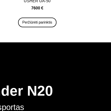
USHER UA-50
7600 €
Peržiūrėti parinktis
der N20
sportas