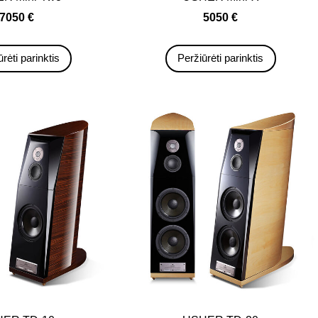
7050 €
5050 €
rėti parinktis
Peržiūrėti parinktis