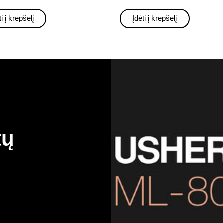
ti į krepšelį
Įdėti į krepšelį
tų