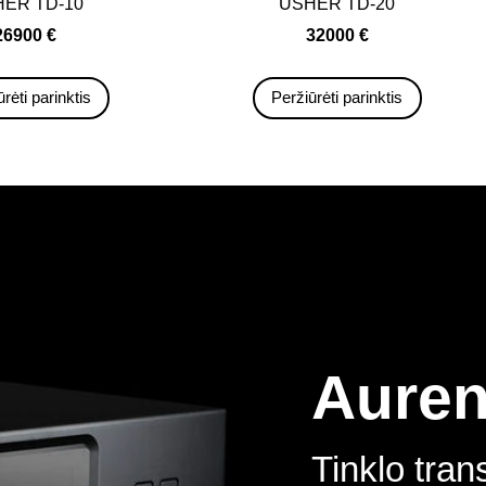
ER TD-10
USHER TD-20
26900 €
32000 €
rėti parinktis
Peržiūrėti parinktis
Auren
Tinklo tran