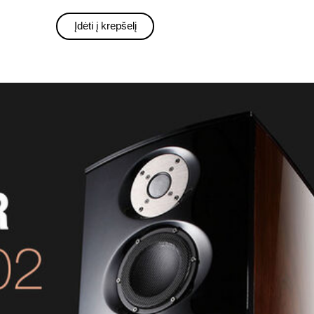
Įdėti į krepšelį