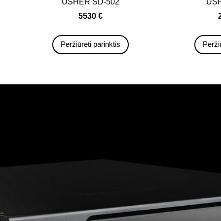
USHER SD-502
USH
5530 €
Peržiūrėti parinktis
Peržiū