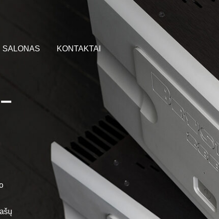
SALONAS
KONTAKTAI
 –
o
rašų