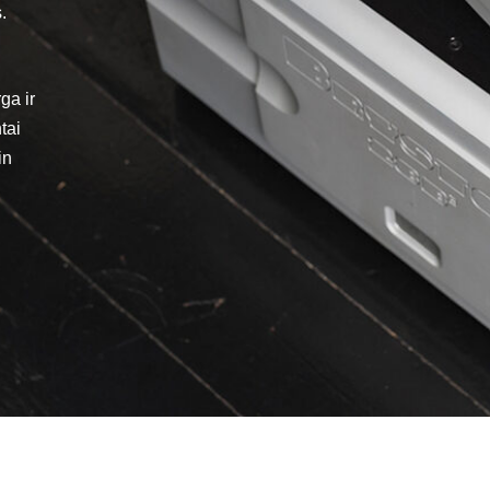
.
ga ir
tai
in