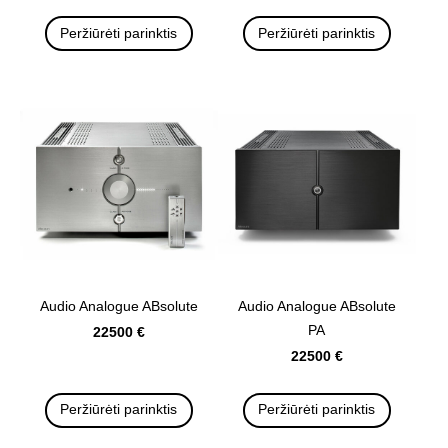
Peržiūrėti parinktis
Peržiūrėti parinktis
Audio Analogue ABsolute
Audio Analogue ABsolute
PA
22500 €
22500 €
Peržiūrėti parinktis
Peržiūrėti parinktis