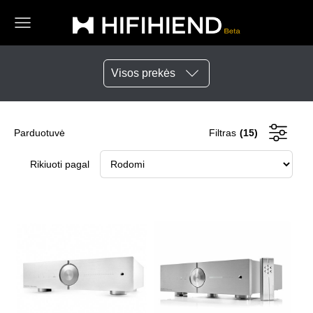
Visos prekės
Parduotuvė
Filtras
(
15
)
Rikiuoti pagal