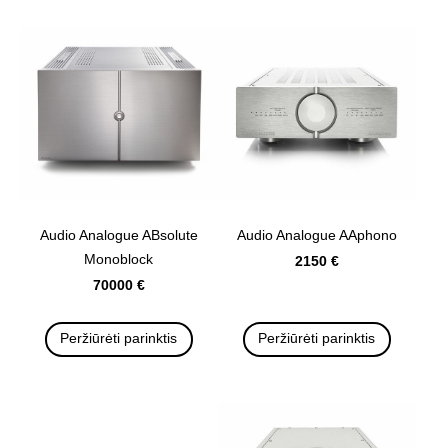
Audio Analogue ABsolute
Audio Analogue AAphono
Monoblock
2150 €
70000 €
Peržiūrėti parinktis
Peržiūrėti parinktis