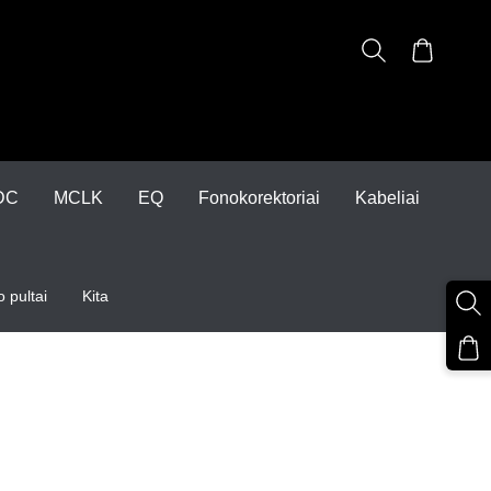
DC
MCLK
EQ
Fonokorektoriai
Kabeliai
 pultai
Kita