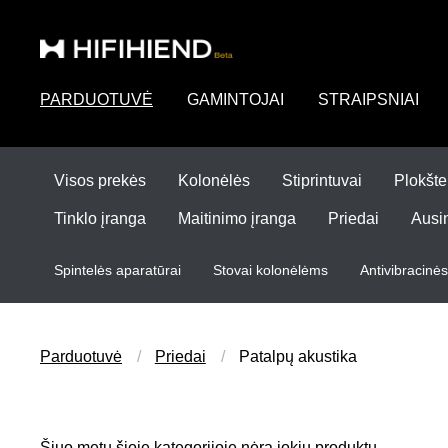
PARDUOTUVĖ
GAMINTOJAI
STRAIPSNIAI
Visos prekės
Kolonėlės
Stiprintuvai
Plokšte
Tinklo įranga
Maitinimo įranga
Priedai
Ausi
Spintelės aparatūrai
Stovai kolonėlėms
Antivibracinė
Parduotuvė
Priedai
Patalpų akustika
Šiuo metu šioje kategorijoje nėra jokių produktų.