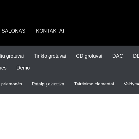
SALONAS
KONTAKTAI
lių grotuvai
Tinklo grotuvai
CD grotuvai
DAC
D
nės
Demo
s priemonės
Patalpų akustika
Tvirtinimo elementai
Valdymo