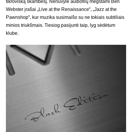
tikrovišką skambesį. Nenuvylė audiofilų mėgstami Ben
Webster įrašai „Live at the Renaissance“, „Jazz at the
Pawnshop“, kur muzika susimaišo su ne tokiais subtiliais
minios triukšmais. Tiesiog pasijunti taip, lyg sėdėtum
klube.