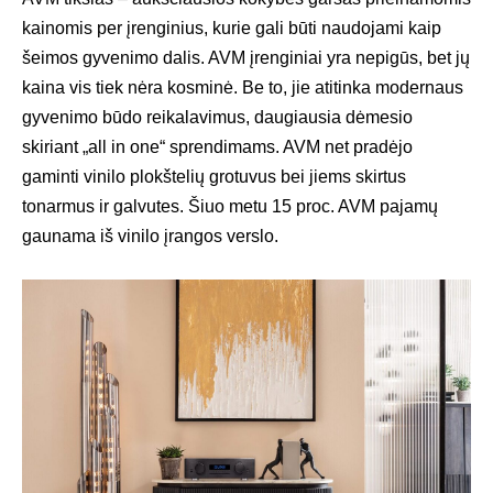
kainomis per įrenginius, kurie gali būti naudojami kaip
šeimos gyvenimo dalis. AVM įrenginiai yra nepigūs, bet jų
kaina vis tiek nėra kosminė. Be to, jie atitinka modernaus
gyvenimo būdo reikalavimus, daugiausia dėmesio
skiriant „all in one“ sprendimams. AVM net pradėjo
gaminti vinilo plokštelių grotuvus bei jiems skirtus
tonarmus ir galvutes. Šiuo metu 15 proc. AVM pajamų
gaunama iš vinilo įrangos verslo.