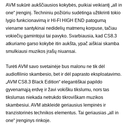
AVM sukūrė aukščiausios kokybės, puikiai veikiantį „all in
one“ įrenginį. Techniniu požiūriu sudėtinga užtikrinti tokio
lygio funkcionavimą ir HI-FI HIGH END patogumą
viename santykinai nedidelių matmenų korpuse, tačiau
vokiečių gamintojui tai pavyko. Svarbiausia, kad CS8.3
atkuriamo garso kokybė itin aukšta, ypač aiškiai skamba
smulkiausi muzikos įrašų niuansai.
Turėti AVM savo svetainėje bus malonu ne tik dėl
audiofilinio skambesio, bet ir dėl paprasto eksploatavimo.
„AVM CS8.3 Black Edition“ elegantiškai papildo
gyvenamąją erdvę ir žavi vokišku tikslumu, nors tas
tikslumas niekada netrukdo tikroviškam muzikos
skambesiui. AVM atskleidė geriausius lempinės ir
tranzistorinės technikos elementus. Tai geriausias „all in
one“ įrenginys rinkoje.