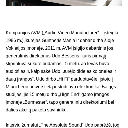
Kompanijos AVM („Audio Video Manufacturer“ – įsteigta
1986 m.) įkūrėjas Guntheris Mania ir dabar dirba šioje
Vokietijos įmonėje. 2011 m. AVM įsigijo dabartinis jos
generalinis direktorius Udo Besseris, kuris pirmąjį
stiprintuvą sukūrė būdamas 15 metų. Jo tėvas buvo
audiofilas ir, kaip sakė Udo, „turėjo dideles kolonėles ir
daug įrangos“. Udo dirbo „Hi Fi“ parduotuvėje, įstojo į
Miuncheno universitetą ir studijavo elektroniką. Baigęs
studijas, jis 15 metų dirbo „High End“ garso įrangos
įmonėje „Burmester“, tapo generaliniu direktoriumi bei
dalies akcijų paketo savininku.
Interviu žurnalui „The Absolute Sound“ Udo pabrėžė, jog