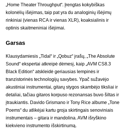
„Home Theater Throughput“. Įrengtas kokybiškas
kolonėlių išėjimas, taip pat yra du analoginių išėjimų
rinkiniai (vienas RCA ir vienas XLR), koaksialinis ir
optinis skaitmeniniai išėjimai.
Garsas
Klausydamiesis „Tidal“ ir „Qobuz“ įrašų, „The Absolute
Sound“ ekspertai atkreipė dėmesį, kaip „AVM CS8.3
Black Edition“ atskleidė geriausias lempinės ir
tranzistorinės technologijų savybes. Ypač sužavėjo
akustiniai instrumentai, gitarų stygos skambėjo tiksliai ir
detaliai, tačiau gitaros korpuso rezonansas buvo šiltas ir
įtraukiantis. Davido Grismano ir Tony Rice albume „Tone
Poems“ du atlikėjai kartu groja skirtingais senoviniais
instrumentais – gitara ir mandolina. AVM išryškino
kiekvieno instrumento išskirtinumą.