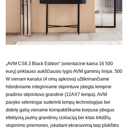
„AVM CS8.3 Black Edition“ (orientacinė kaina 16 500
eurų) priklauso aukščiausio lygio AVM gaminių linijai. 500
W vienam kanalui (4 omų apkrova) užtikrinančiame
hibridiniame integriniame stiprintuve įdiegta lempinė
pradinio stiprintuvo grandinė (12AX7 lempa). AVM
pavyko sėkmingai suderinti lempų technologijas bei
didelę galią viename kompaktiškame korpuse įdiegus
efektyvią jautrių grandinių izoliaciją bei kitas trikdžių
slopinimo priemones, įskaitant ekranavimą tarp plokštės