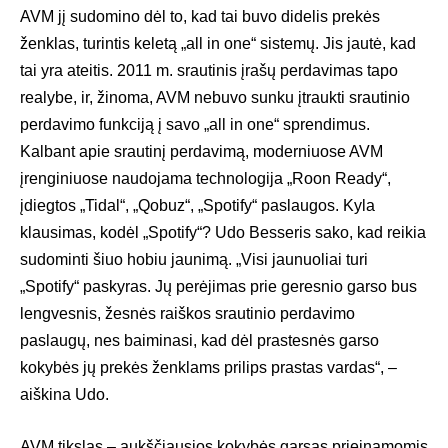
AVM jį sudomino dėl to, kad tai buvo didelis prekės
ženklas, turintis keletą „all in one“ sistemų. Jis jautė, kad
tai yra ateitis. 2011 m. srautinis įrašų perdavimas tapo
realybe, ir, žinoma, AVM nebuvo sunku įtraukti srautinio
perdavimo funkciją į savo „all in one“ sprendimus.
Kalbant apie srautinį perdavimą, moderniuose AVM
įrenginiuose naudojama technologija „Roon Ready“,
įdiegtos „Tidal“, „Qobuz“, „Spotify“ paslaugos. Kyla
klausimas, kodėl „Spotify“? Udo Besseris sako, kad reikia
sudominti šiuo hobiu jaunimą. „Visi jaunuoliai turi
„Spotify“ paskyras. Jų perėjimas prie geresnio garso bus
lengvesnis, žesnės raiškos srautinio perdavimo
paslaugų, nes baiminasi, kad dėl prastesnės garso
kokybės jų prekės ženklams prilips prastas vardas“, –
aiškina Udo.
AVM tikslas – aukščiausios kokybės garsas prieinamomis