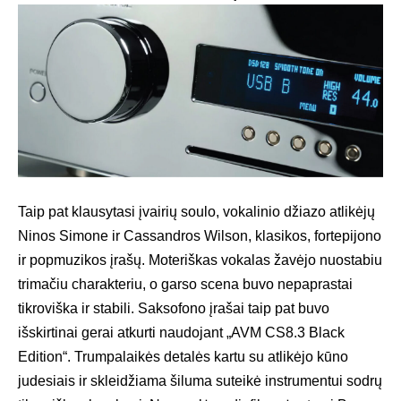
Taip pat klausytasi įvairių soulo, vokalinio džiazo atlikėjų
Ninos Simone ir Cassandros Wilson, klasikos, fortepijono
ir popmuzikos įrašų. Moteriškas vokalas žavėjo nuostabiu
trimačiu charakteriu, o garso scena buvo nepaprastai
tikroviška ir stabili. Saksofono įrašai taip pat buvo
išskirtinai gerai atkurti naudojant „AVM CS8.3 Black
Edition“. Trumpalaikės detalės kartu su atlikėjo kūno
judesiais ir skleidžiama šiluma suteikė instrumentui sodrų