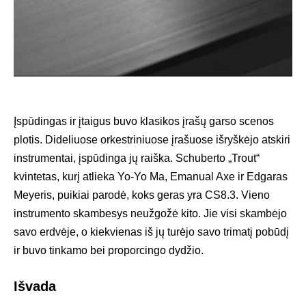
Įspūdingas ir įtaigus buvo klasikos įrašų garso scenos
plotis. Dideliuose orkestriniuose įrašuose išryškėjo atskiri
instrumentai, įspūdinga jų raiška. Schuberto „Trout“
kvintetas, kurį atlieka Yo-Yo Ma, Emanual Axe ir Edgaras
Meyeris, puikiai parodė, koks geras yra CS8.3. Vieno
instrumento skambesys neužgožė kito. Jie visi skambėjo
savo erdvėje, o kiekvienas iš jų turėjo savo trimatį pobūdį
ir buvo tinkamo bei proporcingo dydžio.
Išvada