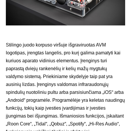
Stilingo juodo korpuso viršuje išgraviruotas AVM
logotipas, įrengtas langelis, pro kurį galima pamatyti kai
kuriuos aparato vidinius elementus. Įrenginys turi
paprastą dviejų rankenėlių ir kelių mažų mygtukų
valdymo sistemą. Priekiniame skydelyje taip pat yra
ausinių lizdas. Įrenginys valdomas infraraudonųjų
spindulių nuotoliniu pultu arba parsisiunčiama „iOS“ arba
„Android“ programėle. Programėlėje yra keletas naudingų
funkcijų, tokių kaip įvesties įvardijimas ir įvesties
įjungimas bei išjungimas. Išmaniosios funkcijos, įskaitant
„Roon Core“, „Tidal“, „Qobuz“, „Spotify“, „Hi-Res Audio“,